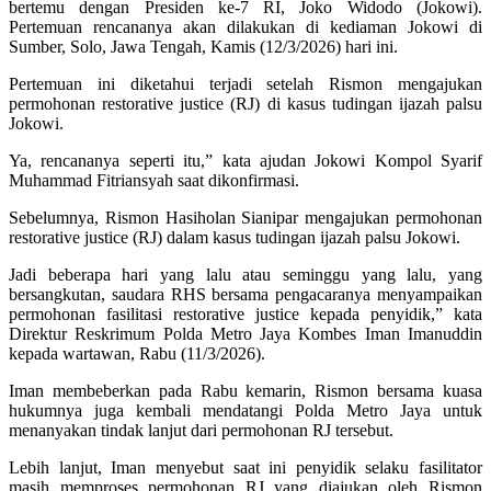
bertemu dengan Presiden ke-7 RI, Joko Widodo (Jokowi).
Pertemuan rencananya akan dilakukan di kediaman Jokowi di
Sumber, Solo, Jawa Tengah, Kamis (12/3/2026) hari ini.
Pertemuan ini diketahui terjadi setelah Rismon mengajukan
permohonan restorative justice (RJ) di kasus tudingan ijazah palsu
Jokowi.
Ya, rencananya seperti itu,” kata ajudan Jokowi Kompol Syarif
Muhammad Fitriansyah saat dikonfirmasi.
Sebelumnya, Rismon Hasiholan Sianipar mengajukan permohonan
restorative justice (RJ) dalam kasus tudingan ijazah palsu Jokowi.
Jadi beberapa hari yang lalu atau seminggu yang lalu, yang
bersangkutan, saudara RHS bersama pengacaranya menyampaikan
permohonan fasilitasi restorative justice kepada penyidik,” kata
Direktur Reskrimum Polda Metro Jaya Kombes Iman Imanuddin
kepada wartawan, Rabu (11/3/2026).
Iman membeberkan pada Rabu kemarin, Rismon bersama kuasa
hukumnya juga kembali mendatangi Polda Metro Jaya untuk
menanyakan tindak lanjut dari permohonan RJ tersebut.
Lebih lanjut, Iman menyebut saat ini penyidik selaku fasilitator
masih memproses permohonan RJ yang diajukan oleh Rismon