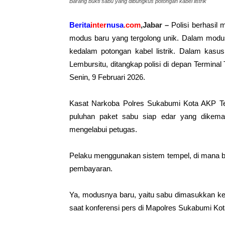
Barang bukti sabu yang dibungkus potongan kabel listrik
Berita
inter
nusa
.com
,Jabar –
Polisi berhasil
modus baru yang tergolong unik. Dalam modu
kedalam potongan kabel listrik. Dalam kasus
Lembursitu, ditangkap polisi di depan Terminal
Senin, 9 Februari 2026.
Kasat Narkoba Polres Sukabumi Kota AKP Te
puluhan paket sabu siap edar yang dikemas
mengelabui petugas.
Pelaku menggunakan sistem tempel, di mana bar
pembayaran.
Ya, modusnya baru, yaitu sabu dimasukkan ke 
saat konferensi pers di Mapolres Sukabumi Kot