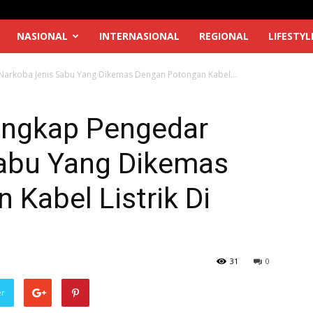
NASIONAL
INTERNASIONAL
REGIONAL
LIFESTYL
 Narkoba Jenis Sabu Yang Dikemas Dengan Potongan Kabel...
Tangkap Pengedar
abu Yang Dikemas
Kabel Listrik Di
31
0
er