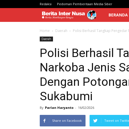
Redaksi
Pedoman Pemberitaan Media Siber
Berita
BERANDA
Inter
Home
Daerah
Polisi Berhasil Tangkap Pengedar
Daerah
Nusa
Polisi Berhasil 
Narkoba Jenis S
Dengan Potongan 
Sukabumi
By
Parlan Haryanto
-
16/02/2026
Share on Facebook
Tweet on Twitt