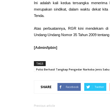
Ini adalah kali kedua tersangka menerima
merupakan sindikat, dalam waktu dekat kit
Tenda.
Atas perbuatannya, RGR kini mendekam di s
Undang-Undang Nomor 35 Tahun 2009 tentang 
[Admin/lpbin]
TAGS
Polisi Berhasil Tangkap Pengedar Narkoba Jenis Sab
SHARE
Facebook
Twitter
Previous article