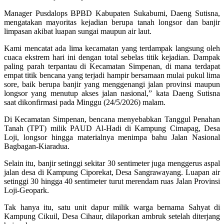
Manager Pusdalops BPBD Kabupaten Sukabumi, Daeng Sutisna,
mengatakan mayoritas kejadian berupa tanah longsor dan banjir
limpasan akibat luapan sungai maupun air laut.
Kami mencatat ada lima kecamatan yang terdampak langsung oleh
cuaca ekstrem hari ini dengan total sebelas titik kejadian. Dampak
paling parah terpantau di Kecamatan Simpenan, di mana terdapat
empat titik bencana yang terjadi hampir bersamaan mulai pukul lima
sore, baik berupa banjir yang menggenangi jalan provinsi maupun
longsor yang menutup akses jalan nasional,” kata Daeng Sutisna
saat dikonfirmasi pada Minggu (24/5/2026) malam.
Di Kecamatan Simpenan, bencana menyebabkan Tanggul Penahan
Tanah (TPT) milik PAUD Al-Hadi di Kampung Cimapag, Desa
Loji, longsor hingga materialnya menimpa bahu Jalan Nasional
Bagbagan-Kiaradua.
Selain itu, banjir setinggi sekitar 30 sentimeter juga menggerus aspal
jalan desa di Kampung Ciporekat, Desa Sangrawayang. Luapan air
setinggi 30 hingga 40 sentimeter turut merendam ruas Jalan Provinsi
Loji-Geopark.
Tak hanya itu, satu unit dapur milik warga bernama Sahyat di
Kampung Cikuil, Desa Cihaur, dilaporkan ambruk setelah diterjang