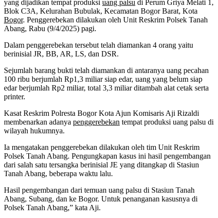
yang dijadikan tempat produksi
uang palsu
di Perum Griya Melati 1,
Blok C3A, Kelurahan Bubulak, Kecamatan Bogor Barat, Kota
Bogor
. Penggerebekan dilakukan oleh Unit Reskrim Polsek Tanah
Abang, Rabu (9/4/2025) pagi.
Dalam penggerebekan tersebut telah diamankan 4 orang yaitu
berinisial JR, BB, AR, LS, dan DSR.
Sejumlah barang bukti telah diamankan di antaranya uang pecahan
100 ribu berjumlah Rp1,3 miliar siap edar, uang yang belum siap
edar berjumlah Rp2 miliar, total 3,3 miliar ditambah alat cetak serta
printer.
Kasat Reskrim Polresta Bogor Kota Ajun Komisaris Aji Rizaldi
membenarkan adanya
penggerebekan
tempat produksi uang palsu di
wilayah hukumnya.
Ia mengatakan penggerebekan dilakukan oleh tim Unit Reskrim
Polsek Tanah Abang. Pengungkapan kasus ini hasil pengembangan
dari salah satu tersangka berinisial JE yang ditangkap di Stasiun
Tanah Abang, beberapa waktu lalu.
Hasil pengembangan dari temuan uang palsu di Stasiun Tanah
Abang, Subang, dan ke Bogor. Untuk penanganan kasusnya di
Polsek Tanah Abang,” kata Aji.