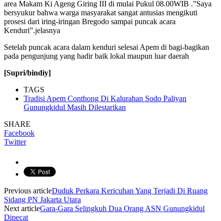
area Makam Ki Ageng Giring III di mulai Pukul 08.00WIB .”Saya
bersyukur bahwa warga masyarakat sangat antusias mengikuti
prosesi dari iring-iringan Bregodo sampai puncak acara
Kenduri”.jelasnya
Setelah puncak acara dalam kenduri selesai Apem di bagi-bagikan
pada pengunjung yang hadir baik lokal maupun luar daerah
[Supri/bindiy]
TAGS
Tradisi Apem Conthong Di Kalurahan Sodo Paliyan
Gunungkidul Masih Dilestarikan
SHARE
Facebook
Twitter
Previous article
Duduk Perkara Kericuhan Yang Terjadi Di Ruang
Sidang PN Jakarta Utara
Next article
Gara-Gara Selingkuh Dua Orang ASN Gunungkidul
Dipecat