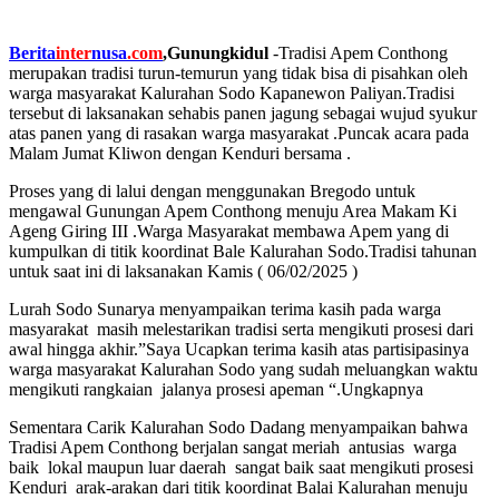
Berita
inter
nusa
.com
,Gunungkidul
-Tradisi Apem Conthong
merupakan tradisi turun-temurun yang tidak bisa di pisahkan oleh
warga masyarakat Kalurahan Sodo Kapanewon Paliyan.Tradisi
tersebut di laksanakan sehabis panen jagung sebagai wujud syukur
atas panen yang di rasakan warga masyarakat .Puncak acara pada
Malam Jumat Kliwon dengan Kenduri bersama .
Proses yang di lalui dengan menggunakan Bregodo untuk
mengawal Gunungan Apem Conthong menuju Area Makam Ki
Ageng Giring III .Warga Masyarakat membawa Apem yang di
kumpulkan di titik koordinat Bale Kalurahan Sodo.Tradisi tahunan
untuk saat ini di laksanakan Kamis ( 06/02/2025 )
Lurah Sodo Sunarya menyampaikan terima kasih pada warga
masyarakat masih melestarikan tradisi serta mengikuti prosesi dari
awal hingga akhir.”Saya Ucapkan terima kasih atas partisipasinya
warga masyarakat Kalurahan Sodo yang sudah meluangkan waktu
mengikuti rangkaian jalanya prosesi apeman “.Ungkapnya
Sementara Carik Kalurahan Sodo Dadang menyampaikan bahwa
Tradisi Apem Conthong berjalan sangat meriah antusias warga
baik lokal maupun luar daerah sangat baik saat mengikuti prosesi
Kenduri arak-arakan dari titik koordinat Balai Kalurahan menuju