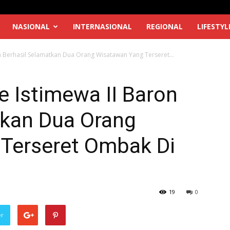
NASIONAL
INTERNASIONAL
REGIONAL
LIFESTYL
n Berhasil Selamatkan Dua Orang Wisatawan Yang Terseret...
 Istimewa II Baron
tkan Dua Orang
Terseret Ombak Di
19
0
er