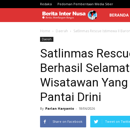
Redaksi
Pedoman Pemberitaan Media Siber
Berita
BERANDA
Inter
Home
Daerah
Satlinmas Rescue Istimewa II Baro
Daerah
Nusa
Satlinmas Rescue
Berhasil Selama
Wisatawan Yang 
Pantai Drini
By
Parlan Haryanto
-
18/06/2026
Share on Facebook
Tweet on Twitt