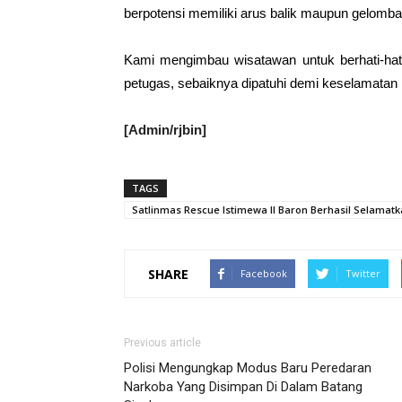
berpotensi memiliki arus balik maupun gelomban
Kami mengimbau wisatawan untuk berhati-hati 
petugas, sebaiknya dipatuhi demi keselamatan
[Admin/rjbin]
TAGS
Satlinmas Rescue Istimewa II Baron Berhasil Selamat
SHARE
Facebook
Twitter
Previous article
Polisi Mengungkap Modus Baru Peredaran
Narkoba Yang Disimpan Di Dalam Batang