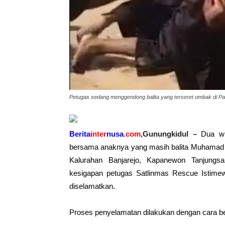
Petugas sedang menggendong balita yang terseret ombak di Pan
Berita
inter
nusa
.com
,Gunungkidul –
Dua wi
bersama anaknya yang masih balita Muhamad Ri
Kalurahan Banjarejo, Kapanewon Tanjungsa
kesigapan petugas Satlinmas Rescue Istimew
diselamatkan.
Proses penyelamatan dilakukan dengan cara be