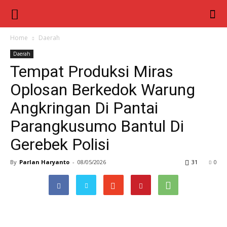
Berita
Inter
Home
Daerah
Daerah
Nusa
Tempat Produksi Miras
Oplosan Berkedok Warung
Angkringan Di Pantai
Parangkusumo Bantul Di
Gerebek Polisi
By
Parlan Haryanto
-
08/05/2026
31
0