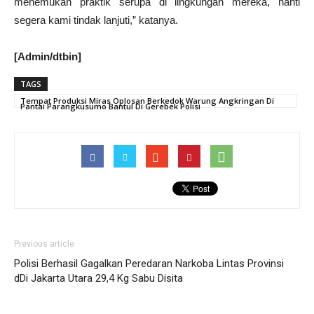
menemukan praktik serupa di lingkungan mereka, nanti
segera kami tindak lanjuti,” katanya.
[Admin/dtbin]
TAGS
Tempat Produksi Miras Oplosan Berkedok Warung Angkringan Di
Pantai Parangkusumo Bantul Di Gerebek Polisi
Previous article
Polisi Berhasil Gagalkan Peredaran Narkoba Lintas Provinsi
dDi Jakarta Utara 29,4 Kg Sabu Disita