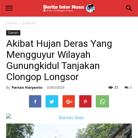
Berita
Inter
Home
Daerah
Daerah
Nusa
Akibat Hujan Deras Yang
Mengguyur Wilayah
Gunungkidul Tanjakan
Clongop Longsor
By
Parlan Haryanto
-
05/03/2026
33
0