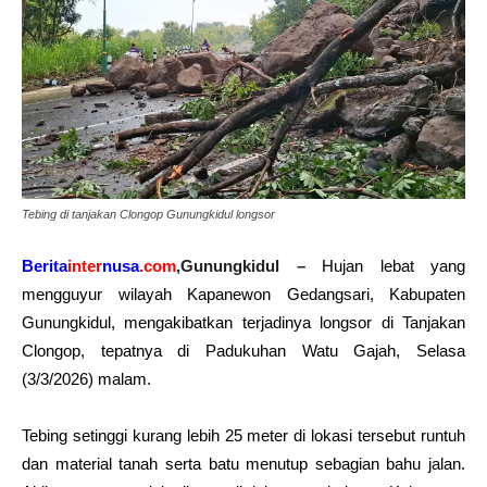
Tebing di tanjakan Clongop Gunungkidul longsor
Berita
inter
nusa
.com
,Gunungkidul –
Hujan lebat yang
mengguyur wilayah Kapanewon Gedangsari, Kabupaten
Gunungkidul, mengakibatkan terjadinya
longsor di Tanjakan
Clongop
, tepatnya di Padukuhan Watu Gajah, Selasa
(3/3/2026) malam.
Tebing setinggi kurang lebih 25 meter di lokasi tersebut runtuh
dan material tanah serta batu menutup sebagian bahu jalan.