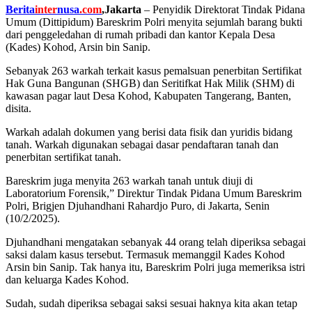
Berita
inter
nusa
.com
,Jakarta
– Penyidik Direktorat Tindak Pidana
Umum (Dittipidum) Bareskrim Polri menyita sejumlah barang bukti
dari penggeledahan di rumah pribadi dan kantor Kepala Desa
(Kades) Kohod, Arsin bin Sanip.
Sebanyak 263 warkah terkait kasus pemalsuan penerbitan Sertifikat
Hak Guna Bangunan (SHGB) dan Seritifkat Hak Milik (SHM) di
kawasan pagar laut Desa Kohod, Kabupaten Tangerang, Banten,
disita.
Warkah adalah dokumen yang berisi data fisik dan yuridis bidang
tanah. Warkah digunakan sebagai dasar pendaftaran tanah dan
penerbitan sertifikat tanah.
Bareskrim juga menyita 263 warkah tanah untuk diuji di
Laboratorium Forensik,” Direktur Tindak Pidana Umum Bareskrim
Polri, Brigjen Djuhandhani Rahardjo Puro, di Jakarta, Senin
(10/2/2025).
Djuhandhani mengatakan sebanyak 44 orang telah diperiksa sebagai
saksi dalam kasus tersebut. Termasuk memanggil Kades Kohod
Arsin bin Sanip. Tak hanya itu, Bareskrim Polri juga memeriksa istri
dan keluarga Kades Kohod.
Sudah, sudah diperiksa sebagai saksi sesuai haknya kita akan tetap