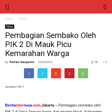
Berita
Inter
Home
News
News
Nusa
Pembagian Sembako Oleh
PIK 2 Di Mauk Picu
Kemarahan Warga
By
Parlan Haryanto
-
03/02/2025
16
0
Sembako PIK 2
Berita
inter
nusa
.com
,Jakarta –
Pembagian sembako oleh
PIK 2 di Desa Tanjung Anom, Kecamatan Mauk, Kabupaten