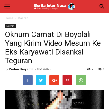
Berita
Inter
Home
Daerah
Daerah
Nusa
Oknum Camat Di Boyolali
Yang Kirim Video Mesum Ke
Eks Karyawati Disanksi
Teguran
By
Parlan Haryanto
-
08/07/2026
7
0