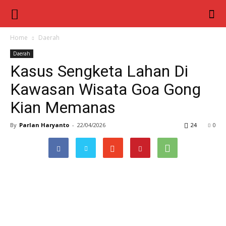
Berita
Inter
Home
Daerah
Daerah
Nusa
Kasus Sengketa Lahan Di
Kawasan Wisata Goa Gong
Kian Memanas
By
Parlan Haryanto
-
22/04/2026
24
0