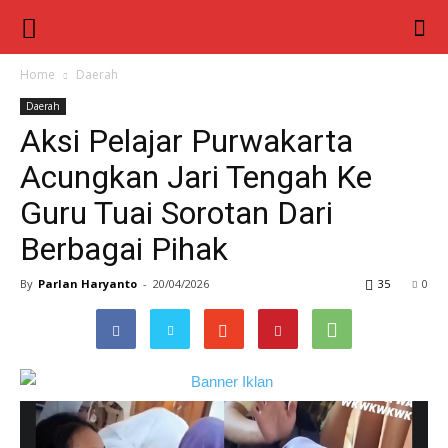
Berita
Inter
Home
Daerah
Daerah
Nusa
Aksi Pelajar Purwakarta
Acungkan Jari Tengah Ke
Guru Tuai Sorotan Dari
Berbagai Pihak
By
Parlan Haryanto
-
20/04/2026
35
0