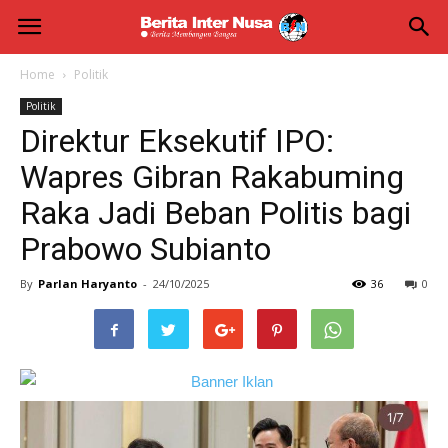
Berita
Inter
Home
Politik
Politik
Nusa
Direktur Eksekutif IPO:
Wapres Gibran Rakabuming
Raka Jadi Beban Politis bagi
Prabowo Subianto
By
Parlan Haryanto
-
24/10/2025
36
0