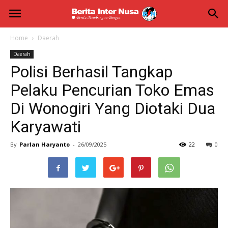
Berita
Inter
Home
Daerah
Daerah
Nusa
Polisi Berhasil Tangkap
Pelaku Pencurian Toko Emas
Di Wonogiri Yang Diotaki Dua
Karyawati
By
Parlan Haryanto
-
26/09/2025
22
0