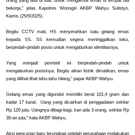
orang yang ada di luar, untuk mengambil emas di tempat dia
bekerja,” jelas Kapolres
Wonogiri
AKBP Wahyu Sulistyo,
Kamis (25/9/2025).
Begitu CCTV mati, HS menyerahkan satu gelang emas
kepada SS. SS kemudian segera meninggalkan toko,
berpindah-pindah posisi untuk mengaburkan identitasnya.
Yang menjadi pembeli ini berpindah-pindah untuk
mengaburkan posisinya. Begitu aliran listrik dimatikan, emas
yang dilihat-lihat tahu-tahu hilang,” papar AKBP Wahyu.
Gelang emas yang digondol memiliki berat 101,4 gram dan
kadar 17 karat. Uang yang dicairkan di penggadaian sekitar
Rp 120 juta. Uangnya dibagi-bagi, kan ada 3 orang, sekitar Rp
30-an juta,” kata AKBP Wahyu.
Aksi
pencurian
baru terungkap setelah perusahaan melakukan