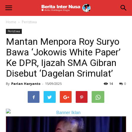
Berita
Inter
Home
Peristiwa
Peristiwa
Nusa
Mantan Menpora Roy Suryo
Bawa ‘Jokowis White Paper’
Ke DPR, Ijazah SMA Gibran
Disebut ‘Dagelan Srimulat’
By
Parlan Haryanto
-
15/09/2025
14
0