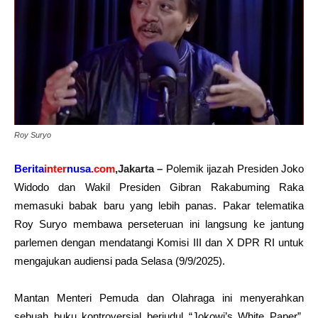
Roy Suryo
Berita
inter
nusa
.com
,Jakarta –
Polemik ijazah Presiden Joko
Widodo dan Wakil Presiden
Gibran Rakabuming Raka
memasuki babak baru yang lebih panas. Pakar telematika
Roy Suryo membawa perseteruan ini langsung ke jantung
parlemen dengan mendatangi Komisi III dan X DPR RI untuk
mengajukan audiensi pada Selasa (9/9/2025).
Mantan Menteri Pemuda dan Olahraga ini menyerahkan
sebuah buku kontroversial berjudul “Jokowi’s White Paper”.