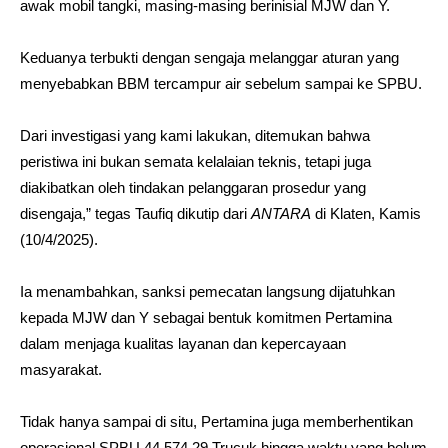
awak mobil tangki, masing-masing berinisial MJW dan Y.
Keduanya terbukti dengan sengaja melanggar aturan yang
menyebabkan BBM tercampur air sebelum sampai ke SPBU.
Dari investigasi yang kami lakukan, ditemukan bahwa
peristiwa ini bukan semata kelalaian teknis, tetapi juga
diakibatkan oleh tindakan pelanggaran prosedur yang
disengaja,” tegas Taufiq dikutip dari
ANTARA
di Klaten, Kamis
(10/4/2025).
Ia menambahkan, sanksi pemecatan langsung dijatuhkan
kepada MJW dan Y sebagai bentuk komitmen Pertamina
dalam menjaga kualitas layanan dan kepercayaan
masyarakat.
Tidak hanya sampai di situ, Pertamina juga memberhentikan
operasional SPBU 44.574.29 Trucuk hingga waktu yang belum