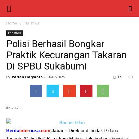
Berita
Inter
Home
Peristiwa
Peristiwa
Nusa
Polisi Berhasil Bongkar
Praktik Kecurangan Takaran
Di SPBU Sukabumi
By
Parlan Haryanto
-
20/02/2025
17
0
Ilustrasi
Berita
inter
nusa
.com
,Jabar –
Direktorat Tindak Pidana
Tertentu (Dittipidter)
Bareskrim
Mabes Polri berhasil bongkar