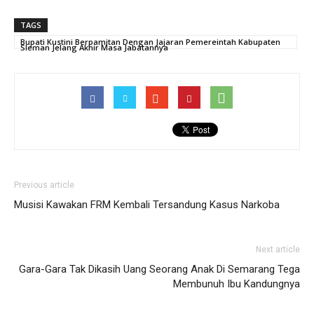
TAGS
Bupati Kustini Berpamitan Dengan Jajaran Pemereintah Kabupaten
Sleman Jelang Akhir Masa Jabatannya
Previous article
Musisi Kawakan FRM Kembali Tersandung Kasus Narkoba
Next article
Gara-Gara Tak Dikasih Uang Seorang Anak Di Semarang Tega
Membunuh Ibu Kandungnya