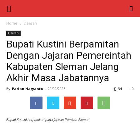
Berita
Inter
Home
Daerah
Daerah
Nusa
Bupati Kustini Berpamitan
Dengan Jajaran Pemereintah
Kabupaten Sleman Jelang
Akhir Masa Jabatannya
By
Parlan Haryanto
-
20/02/2025
34
0
Bupati Kustini berpamitan pada jajaran Pemkab Sleman