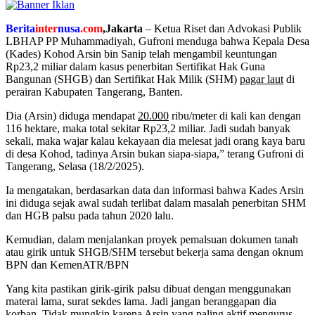
Berita
inter
nusa
.com
,Jakarta
–
Ketua Riset dan Advokasi Publik
LBHAP PP Muhammadiyah, Gufroni menduga bahwa Kepala Desa
(Kades) Kohod Arsin bin Sanip telah mengambil keuntungan
Rp23,2 miliar dalam kasus penerbitan Sertifikat Hak Guna
Bangunan (SHGB) dan Sertifikat Hak Milik (SHM)
pagar laut
di
perairan Kabupaten Tangerang, Banten.
Dia (Arsin) diduga mendapat
20.000
ribu/meter di kali kan dengan
116 hektare, maka total sekitar Rp23,2 miliar. Jadi sudah banyak
sekali, maka wajar kalau kekayaan dia melesat jadi orang kaya baru
di desa Kohod, tadinya Arsin bukan siapa-siapa,” terang Gufroni di
Tangerang, Selasa (18/2/2025).
Ia mengatakan, berdasarkan data dan informasi bahwa Kades Arsin
ini diduga sejak awal sudah terlibat dalam masalah penerbitan SHM
dan HGB palsu pada tahun 2020 lalu.
Kemudian, dalam menjalankan proyek pemalsuan dokumen tanah
atau girik untuk SHGB/SHM tersebut bekerja sama dengan oknum
BPN dan KemenATR/BPN
Yang kita pastikan girik-girik palsu dibuat dengan menggunakan
materai lama, surat sekdes lama. Jadi jangan beranggapan dia
korban. Tidak mungkin karena Arsin yang paling aktif mengurus