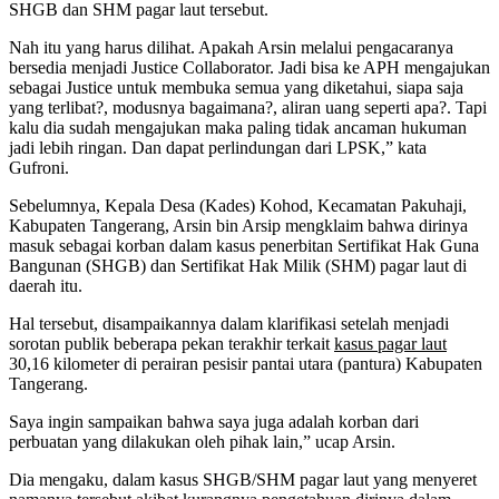
SHGB dan SHM pagar laut tersebut.
Nah itu yang harus dilihat. Apakah Arsin melalui pengacaranya
bersedia menjadi Justice Collaborator. Jadi bisa ke APH mengajukan
sebagai Justice untuk membuka semua yang diketahui, siapa saja
yang terlibat?, modusnya bagaimana?, aliran uang seperti apa?. Tapi
kalu dia sudah mengajukan maka paling tidak ancaman hukuman
jadi lebih ringan. Dan dapat perlindungan dari LPSK,” kata
Gufroni.
Sebelumnya, Kepala Desa (Kades) Kohod, Kecamatan Pakuhaji,
Kabupaten Tangerang, Arsin bin Arsip mengklaim bahwa dirinya
masuk sebagai korban dalam kasus penerbitan Sertifikat Hak Guna
Bangunan (SHGB) dan Sertifikat Hak Milik (SHM) pagar laut di
daerah itu.
Hal tersebut, disampaikannya dalam klarifikasi setelah menjadi
sorotan publik beberapa pekan terakhir terkait
kasus pagar laut
30,16 kilometer di perairan pesisir pantai utara (pantura) Kabupaten
Tangerang.
Saya ingin sampaikan bahwa saya juga adalah korban dari
perbuatan yang dilakukan oleh pihak lain,” ucap Arsin.
Dia mengaku, dalam kasus SHGB/SHM pagar laut yang menyeret