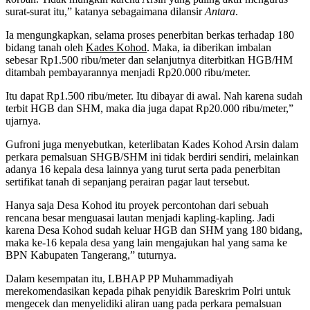
surat-surat itu,” katanya sebagaimana dilansir
Antara
.
Ia mengungkapkan, selama proses penerbitan berkas terhadap 180
bidang tanah oleh
Kades Kohod
. Maka, ia diberikan imbalan
sebesar Rp1.500 ribu/meter dan selanjutnya diterbitkan HGB/HM
ditambah pembayarannya menjadi Rp20.000 ribu/meter.
Itu dapat Rp1.500 ribu/meter. Itu dibayar di awal. Nah karena sudah
terbit HGB dan SHM, maka dia juga dapat Rp20.000 ribu/meter,”
ujarnya.
Gufroni juga menyebutkan, keterlibatan Kades Kohod Arsin dalam
perkara pemalsuan SHGB/SHM ini tidak berdiri sendiri, melainkan
adanya 16 kepala desa lainnya yang turut serta pada penerbitan
sertifikat tanah di sepanjang perairan pagar laut tersebut.
Hanya saja Desa Kohod itu proyek percontohan dari sebuah
rencana besar menguasai lautan menjadi kapling-kapling. Jadi
karena Desa Kohod sudah keluar HGB dan SHM yang 180 bidang,
maka ke-16 kepala desa yang lain mengajukan hal yang sama ke
BPN Kabupaten Tangerang,” tuturnya.
Dalam kesempatan itu, LBHAP PP Muhammadiyah
merekomendasikan kepada pihak penyidik Bareskrim Polri untuk
mengecek dan menyelidiki aliran uang pada perkara pemalsuan