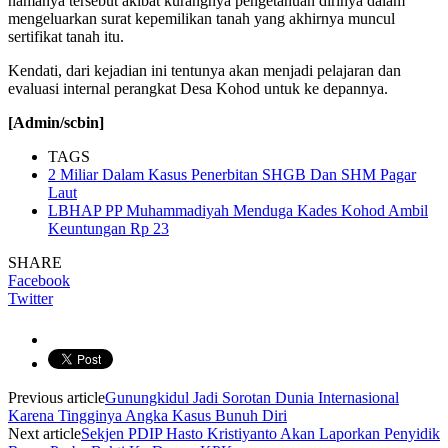
namanya tersebut akibat kurangnya pengetahuan dirinya dalam
mengeluarkan surat kepemilikan tanah yang akhirnya muncul
sertifikat tanah itu.
Kendati, dari kejadian ini tentunya akan menjadi pelajaran dan
evaluasi internal perangkat Desa Kohod untuk ke depannya.
[Admin/scbin]
TAGS
2 Miliar Dalam Kasus Penerbitan SHGB Dan SHM Pagar
Laut
LBHAP PP Muhammadiyah Menduga Kades Kohod Ambil
Keuntungan Rp 23
SHARE
Facebook
Twitter
Previous article
Gunungkidul Jadi Sorotan Dunia Internasional
Karena Tingginya Angka Kasus Bunuh Diri
Next article
Sekjen PDIP Hasto Kristiyanto Akan Laporkan Penyidik