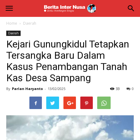
Berita
Inter
Home
Daerah
Daerah
Nusa
Kejari Gunungkidul Tetapkan
Tersangka Baru Dalam
Kasus Penambangan Tanah
Kas Desa Sampang
By
Parlan Haryanto
-
13/02/2025
33
0