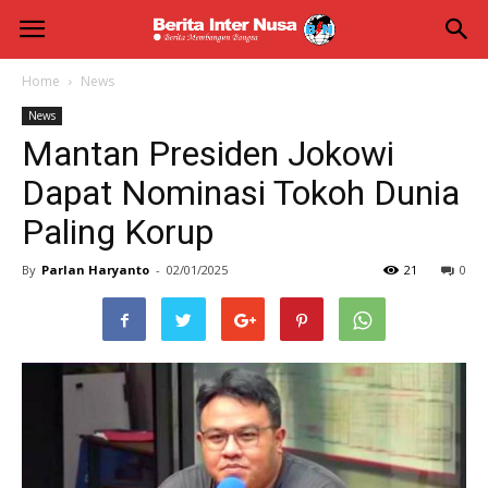
Berita
Inter
Home
News
News
Nusa
Mantan Presiden Jokowi
Dapat Nominasi Tokoh Dunia
Paling Korup
By
Parlan Haryanto
-
02/01/2025
21
0