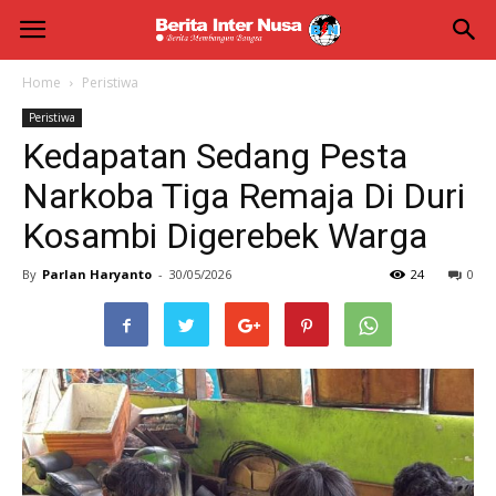
Berita
Inter
Home
Peristiwa
Peristiwa
Nusa
Kedapatan Sedang Pesta
Narkoba Tiga Remaja Di Duri
Kosambi Digerebek Warga
By
Parlan Haryanto
-
30/05/2026
24
0