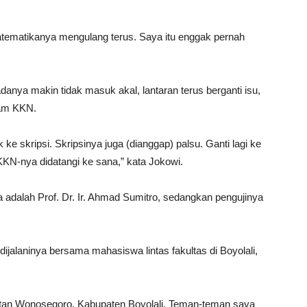
atematikanya mengulang terus. Saya itu enggak pernah
anya makin tidak masuk akal, lantaran terus berganti isu,
gram KKN.
ok ke skripsi. Skripsinya juga (dianggap) palsu. Ganti lagi ke
N. KKN-nya didatangi ke sana,” kata Jokowi.
adalah Prof. Dr. Ir. Ahmad Sumitro, sedangkan pengujinya
dijalaninya bersama mahasiswa lintas fakultas di Boyolali,
tan Wonosegoro, Kabupaten Boyolali. Teman-teman saya