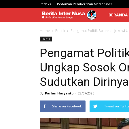
Redaksi
Pedoman Pemberitaan Media Siber
Berita
BERANDA
Inter
Home
Politik
Pengamat Politik Sarankan Jokowi U
Politik
Nusa
Pengamat Politi
Ungkap Sosok Or
Sudutkan Dirinya 
By
Parlan Haryanto
-
28/07/2025
Share on Facebook
Tweet on Twitt