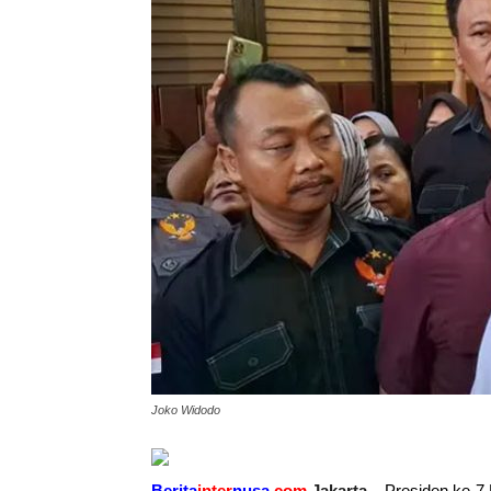
Joko Widodo
Berita
inter
nusa
.com
,Jakarta –
Presiden ke-7 