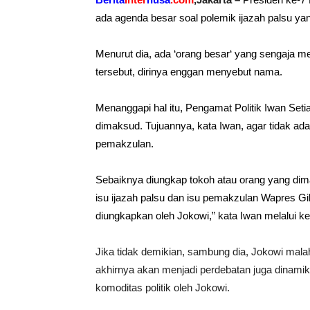
ada agenda besar soal polemik
ijazah palsu
yan
Menurut dia, ada ‘
orang besar
‘ yang sengaja m
tersebut, dirinya enggan menyebut nama.
Menanggapi hal itu,
Pengamat
Politik Iwan Se
dimaksud. Tujuannya, kata Iwan, agar tidak ada
pemakzulan.
Sebaiknya diungkap tokoh atau orang yang dim
isu ijazah palsu dan isu pemakzulan Wapres Gi
diungkapkan oleh
Jokowi
,” kata Iwan melalui ke
Jika tidak demikian, sambung dia, Jokowi malah
akhirnya akan menjadi perdebatan juga dinamika
komoditas politik oleh Jokowi.