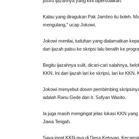
justru ijazahnya yang kini dipersoalkan.
Kalau yang diragukan Pak Jambro itu boleh. M
mengulang,” ucap Jokowi.
Jokowi menilai, tuduhan yang dialamatkan kepad
dari ijazah palsu ke skripsi lalu beralih ke pro
Begitu ijazahnya sulit, dicari-cari salahnya, bel
KKN. Ini dari ijazah lari ke skripsi, lari ke KK
Jokowi menyebut dosen pembimbing skripsinya 
adalah Ranu Gede dan Ir. Sofyan Wasito.
Ia juga masih mengingat jelas lokasi KKN yang 
Jawa Tengah.
Saya ingat KKN-nya di Desa Ketoyan, Kecama