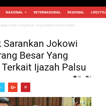
NASIONAL
INTERNASIONAL
REGIONAL
LIFESTYL
ngkap Sosok Orang Besar Yang Sudutkan Dirinya Terkait...
k Sarankan Jokowi
ang Besar Yang
Terkait Ijazah Palsu
13
0
er