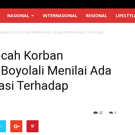
NASIONAL
INTERNASIONAL
REGIONAL
LIFESTYL
aan Di Boyolali Menilai Ada Upaya Kriminalisasi Terhadap...
cah Korban
Boyolali Menilai Ada
asi Terhadap
22
0
er