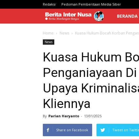
Redaksi
Pedoman Pemberitaan Media Siber
Berita
BERANDA
Inter
Home
News
Kuasa Hukum Bocah Korban Penganiay
News
Nusa
Kuasa Hukum Bo
Penganiayaan Di 
Upaya Kriminalis
Kliennya
By
Parlan Haryanto
-
13/01/2025
Share on Facebook
Tweet on Twitt