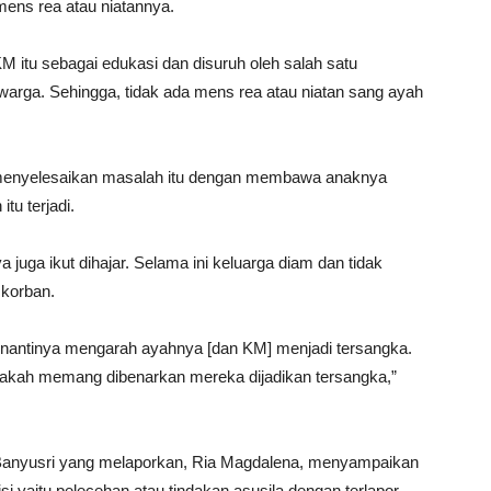
mens rea atau niatannya.
itu sebagai edukasi dan disuruh oleh salah satu
 warga. Sehingga, tidak ada mens rea atau niatan sang ayah
menyelesaikan masalah itu dengan membawa anaknya
tu terjadi.
juga ikut dihajar. Selama ini keluarga diam dan tidak
 korban.
 nantinya mengarah ayahnya [dan KM] menjadi tersangka.
pakah memang dibenarkan mereka dijadikan tersangka,”
Banyusri yang melaporkan, Ria Magdalena, menyampaikan
si yaitu pelecehan atau tindakan asusila dengan terlapor