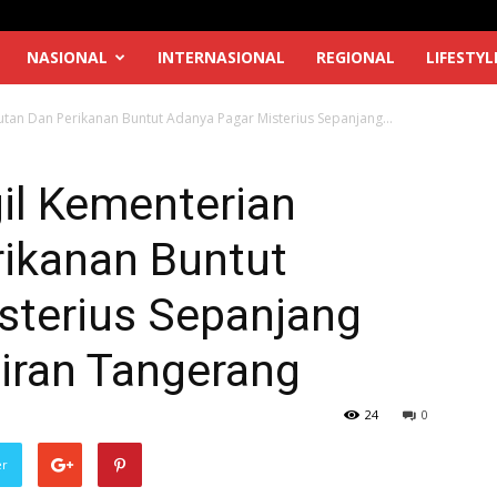
NASIONAL
INTERNASIONAL
REGIONAL
LIFESTYL
utan Dan Perikanan Buntut Adanya Pagar Misterius Sepanjang...
il Kementerian
rikanan Buntut
sterius Sepanjang
iran Tangerang
24
0
er