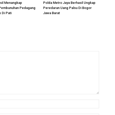
asil Menangkap
Polda Metro Jaya Berhasil Ungkap
 Pembunuhan Pedagang
Peredaran Uang Palsu Di Bogor
 Di Pati
Jawa Barat