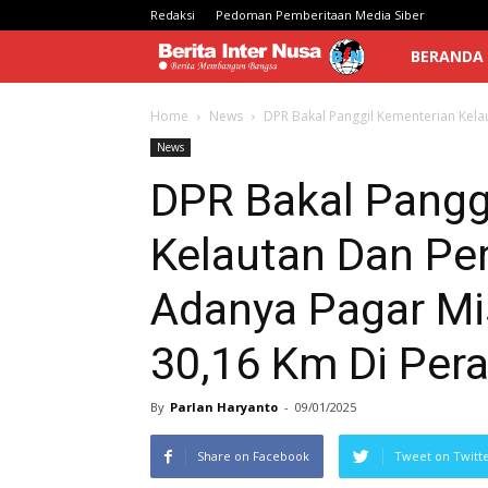
Redaksi
Pedoman Pemberitaan Media Siber
Berita
BERANDA
Inter
Home
News
DPR Bakal Panggil Kementerian Kela
News
Nusa
DPR Bakal Pangg
Kelautan Dan Pe
Adanya Pagar Mi
30,16 Km Di Pera
By
Parlan Haryanto
-
09/01/2025
Share on Facebook
Tweet on Twitt