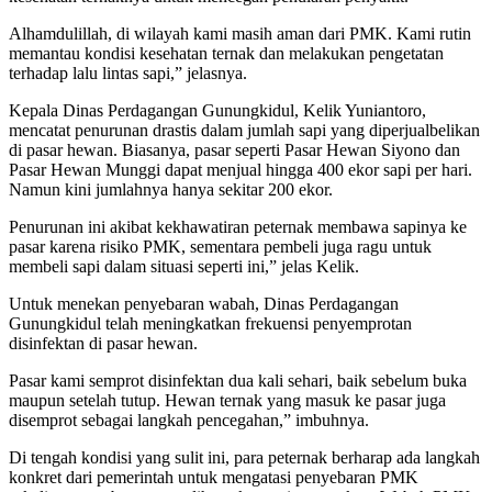
Alhamdulillah, di wilayah kami masih aman dari PMK. Kami rutin
memantau kondisi kesehatan ternak dan melakukan pengetatan
terhadap lalu lintas sapi,” jelasnya.
Kepala Dinas Perdagangan Gunungkidul, Kelik Yuniantoro,
mencatat penurunan drastis dalam jumlah sapi yang diperjualbelikan
di pasar hewan. Biasanya, pasar seperti Pasar Hewan Siyono dan
Pasar Hewan Munggi dapat menjual hingga 400 ekor sapi per hari.
Namun kini jumlahnya hanya sekitar 200 ekor.
Penurunan ini akibat kekhawatiran peternak membawa sapinya ke
pasar karena risiko PMK, sementara pembeli juga ragu untuk
membeli sapi dalam situasi seperti ini,” jelas Kelik.
Untuk menekan penyebaran wabah, Dinas Perdagangan
Gunungkidul telah meningkatkan frekuensi penyemprotan
disinfektan di pasar hewan.
Pasar kami semprot disinfektan dua kali sehari, baik sebelum buka
maupun setelah tutup. Hewan ternak yang masuk ke pasar juga
disemprot sebagai langkah pencegahan,” imbuhnya.
Di tengah kondisi yang sulit ini, para peternak berharap ada langkah
konkret dari pemerintah untuk mengatasi penyebaran PMK