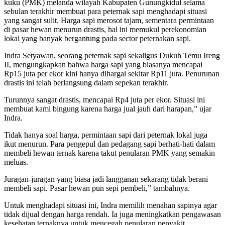
kuku (PMK) melanda wilayah Kabupaten Gunungkidul selama
sebulan terakhir membuat para peternak sapi menghadapi situasi
yang sangat sulit. Harga sapi merosot tajam, sementara permintaan
di pasar hewan menurun drastis, hal ini memukul perekonomian
lokal yang banyak bergantung pada sector peternakan sapi.
Indra Setyawan, seorang peternak sapi sekaligus Dukuh Temu Ireng
II, mengungkapkan bahwa harga sapi yang biasanya mencapai
Rp15 juta per ekor kini hanya dihargai sekitar Rp11 juta. Penurunan
drastis ini telah berlangsung dalam sepekan terakhir.
Turunnya sangat drastis, mencapai Rp4 juta per ekor. Situasi ini
membuat kami bingung karena harga jual jauh dari harapan,” ujar
Indra.
Tidak hanya soal harga, permintaan sapi dari peternak lokal juga
ikut menurun. Para pengepul dan pedagang sapi berhati-hati dalam
membeli hewan ternak karena takut penularan PMK yang semakin
meluas.
Juragan-juragan yang biasa jadi langganan sekarang tidak berani
membeli sapi. Pasar hewan pun sepi pembeli,” tambahnya.
Untuk menghadapi situasi ini, Indra memilih menahan sapinya agar
tidak dijual dengan harga rendah. Ia juga meningkatkan pengawasan
kesehatan ternaknya untuk mencegah penularan penyakit.