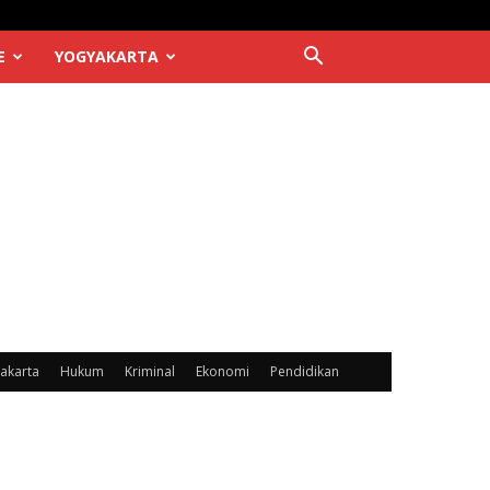
E
YOGYAKARTA
akarta
Hukum
Kriminal
Ekonomi
Pendidikan