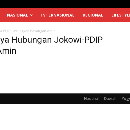
NASIONAL
INTERNASIONAL
REGIONAL
LIFESTYL
wi-PDIP Untungkan Pasangan Amin
nya Hubungan Jokowi-PDIP
Amin
Nasional
Daerah
Yogy