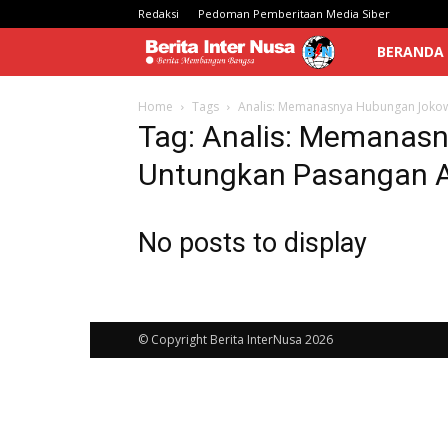
Redaksi
Pedoman Pemberitaan Media Siber
Berita
BERANDA
Inter
Home
Tags
Analis: Memanasnya Hubungan Joko
Tag: Analis: Memanas
Nusa
Untungkan Pasangan 
No posts to display
© Copyright Berita InterNusa 2026