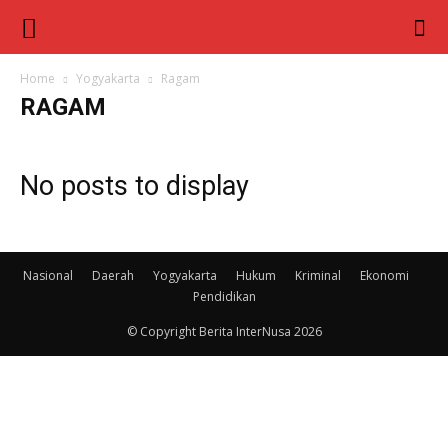
Berita
Inter
Home
Yogyakarta
Ragam
RAGAM
Nusa
No posts to display
Nasional
Daerah
Yogyakarta
Hukum
Kriminal
Ekonomi
Pendidikan
© Copyright Berita InterNusa 2026